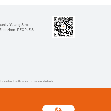
nity Yutang Street,
7 Shenzhen, PEOPLE'S
l contact with you for more details.