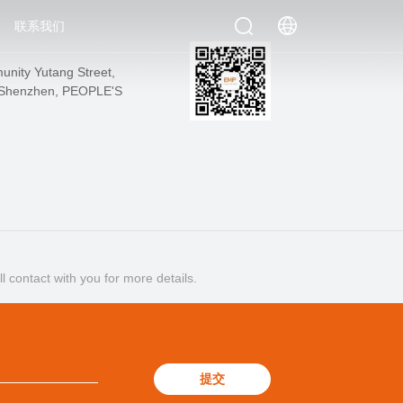
联系我们
nity Yutang Street,
7 Shenzhen, PEOPLE'S
l contact with you for more details.